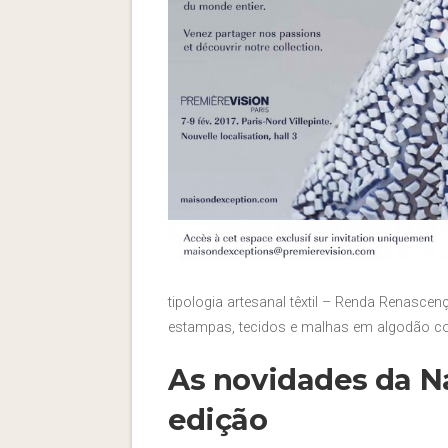
tipologia artesanal têxtil – Renda Renasce
estampas, tecidos e malhas em algodão co
As novidades da Na
edição