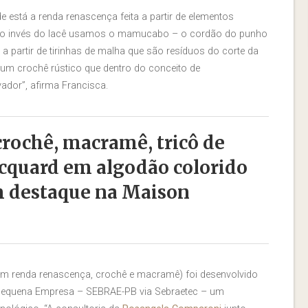
de está a renda renascença feita a partir de elementos
“Ao invés do lacê usamos o mamucabo – o cordão do punho
 partir de tirinhas de malha que são resíduos do corte da
um crochê rústico que dentro do conceito de
ador”, afirma Francisca.
rochê, macramê, tricô de
cquard em algodão colorido
m destaque na Maison
om renda renascença, crochê e macramê) foi desenvolvido
e Pequena Empresa – SEBRAE-PB via Sebraetec – um