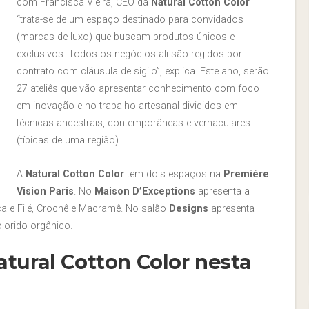
com Francisca Vieira, CEO da
Natural Cotton Color
“trata-se de um espaço destinado para convidados
(marcas de luxo) que buscam produtos únicos e
exclusivos. Todos os negócios ali são regidos por
contrato com cláusula de sigilo”, explica. Este ano, serão
27 ateliês que vão apresentar conhecimento com foco
em inovação e no trabalho artesanal divididos em
técnicas ancestrais, contemporâneas e vernaculares
(típicas de uma região).
A
Natural Cotton Color
tem dois espaços na
Premiére
Vision Paris
. No
Maison D’Exceptions
apresenta a
nça e Filé, Crochê e Macramê. No salão
Designs
apresenta
lorido orgânico.
tural Cotton Color nesta