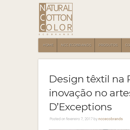
HOME
NCC ECOBRANDS
PRODUTOS
C
Design têxtil na 
inovação no art
D’Exceptions
Posted on fevereiro 7, 2017 by
nccecobrands