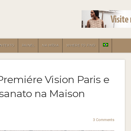
ONTEXTO
PAINEL
NA MÍDIA
WHERE TO FIND
Premiére Vision Paris e
esanato na Maison
3 Comments