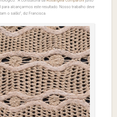
nológico. “A consultoria da
Rosangela Comparoni
junto
al para alcançarmos este resultado. Nosso trabalho deve
am o salão”, diz Francisca.